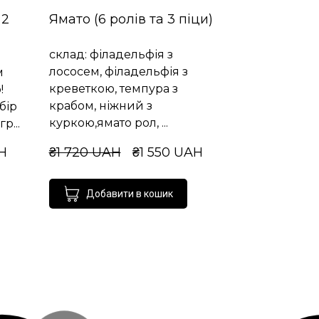
 2
Ямато (6 ролів та 3 піци)
склад: філадельфія з
лососем, філадельфія з
м
креветкою, темпура з
!
крабом, ніжний з
бір
куркою,ямато рол, ...
р...
H
₴1 720 UAH
₴1 550 UAH
Добавити в кошик