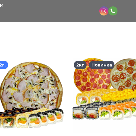
КИ
2г.
2кг
Новинка