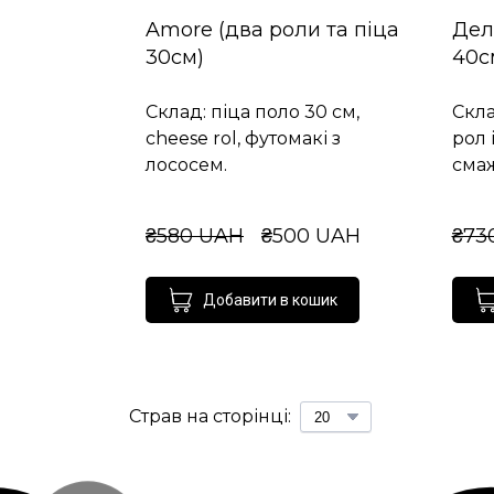
Amore (два роли та піца
Дел
30см)
40с
Склад: піца поло 30 см,
Скла
cheese rol, футомакі з
рол 
лососем.
сма
₴580 UAH
₴500 UAH
₴73
Добавити в кошик
Страв на сторінці: