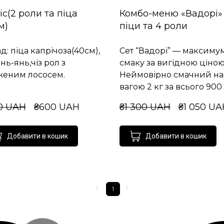
іс(2 роли та піца
Комбо-меню «Вадорі»
м)
піци та 4 роли
д: піца капрічоза(40см),
Сет “Вадорі” — максиму
інь-янь,чіз рол з
смаку за вигідною ціною
женим лососем.
Неймовірно смачний на
вагою 2 кг за всього 900 г
0 UAH
₴600 UAH
₴1 300 UAH
₴1 050 UA
Добавити в кошик
Добавити в кошик
1