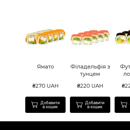
Ямато
Філадельфія з
Фут
тунцем
ло
₴270 UAH
₴220 UAH
₴2
Добавити
Добавити
в кошик
в кошик