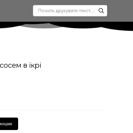
сосем в ікрі
 кошик