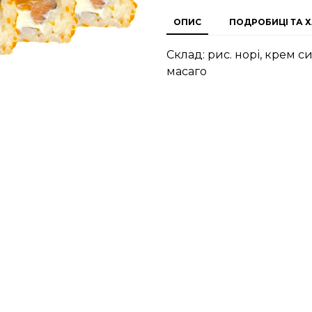
ОПИС
ПОДРОБИЦІ ТА 
Склад: рис. норі, крем с
масаго