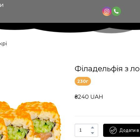
КИ
крі
Філадельфія з ло
230г
₴240 UAH
Додати в