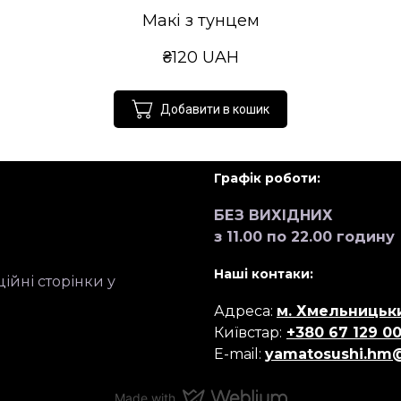
Макі з тунцем
₴120 UAH
Добавити в кошик
Графік роботи:
БЕЗ ВИХІДНИХ
з 11.00 по 22.00 годину
Наші контаки:
ійні сторінки у
Адреса:
м. Хмельницьки
Київстар:
+380 67 129 00
E-mail:
yamatosushi.hm
Made with