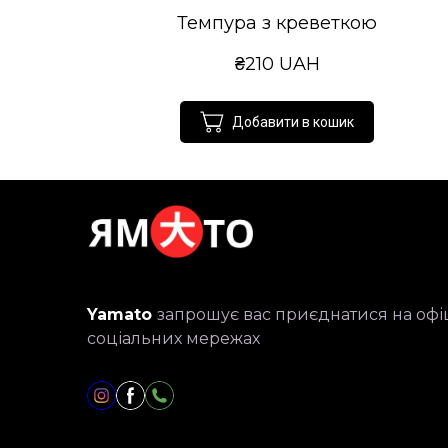
Темпура з креветкою
₴210 UAH
Добавити в кошик
Yamato
запрошує вас приєднатися на офіц
соціальних мережах