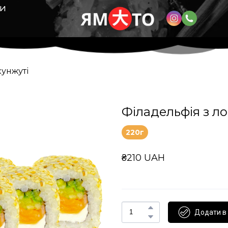
КИ
кунжуті
Філадельфія з ло
220г
₴210 UAH
Додати в