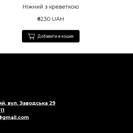
Ніжний з креветкою
₴230 UAH
Добавити в кошик
й, вул. Заводська 29
11
@gmail.com