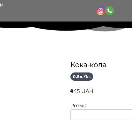
КИ
Кока-кола
0.5л./1л.
₴45 UAH
Розмір