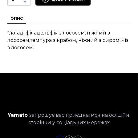
ОПИС
Склад: філадельфія з лососем, ніжний з
лососем,темпура з крабом, ніжний з сиром, чіз
з лососем.
Yamato
запрошує вас приєднатися на офіційні
сторінки у соціальних мережах