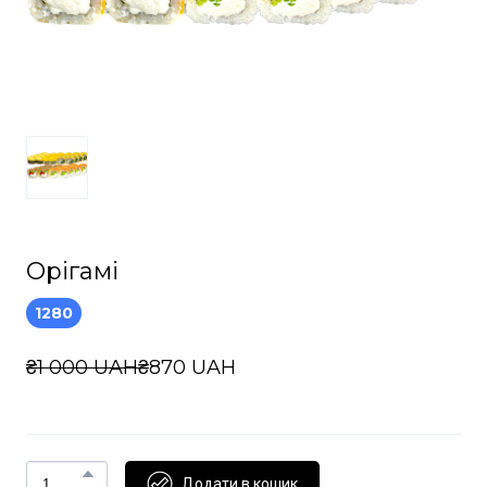
Орігамі
1280
₴1 000 UAH
₴870 UAH
Додати в кошик