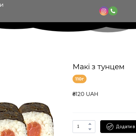
КИ
Макі з тунцем
110г
₴120 UAH
Додати в