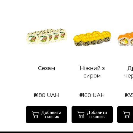
Сезам
Ніжний з
Д
сиром
че
₴180 UAH
₴160 UAH
₴3
Добавити
Добавити
в кошик
в кошик