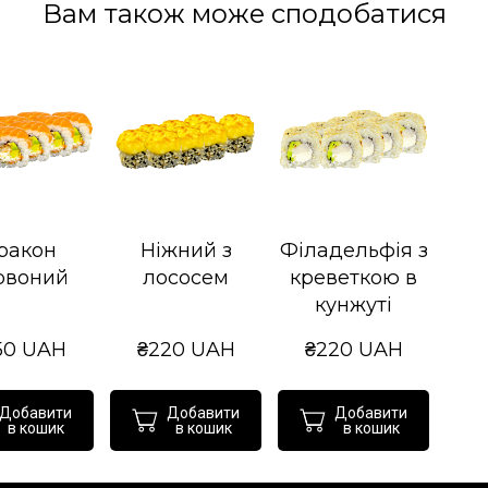
Вам також може сподобатися
ракон
Ніжний з
Філадельфія з
рвоний
лососем
креветкою в
кунжуті
50 UAH
₴220 UAH
₴220 UAH
Добавити
Добавити
Добавити
в кошик
в кошик
в кошик