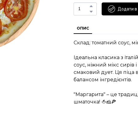
Додати в
ОПИС
Склад: томатний соус, мік
Ідеальна класика з іта
соус, ніжний мікс сирів
смаковий дует. Ця піца
балансом інгредієнтів.
"Маргарита" – це тради
шматочка! 🍅🧀🍕