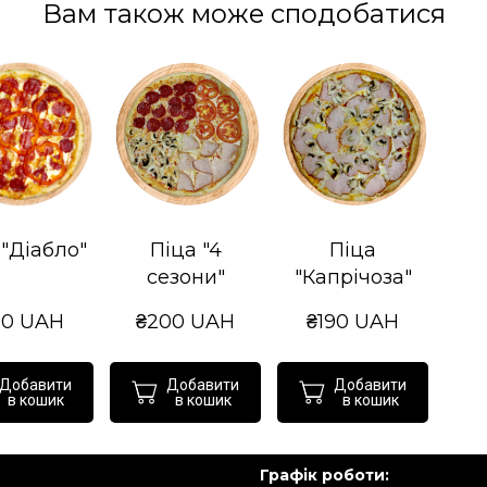
Вам також може сподобатися
 "Діабло"
Піца "4
Піца
сезони"
"Капрічоза"
90 UAH
₴200 UAH
₴190 UAH
Добавити
Добавити
Добавити
в кошик
в кошик
в кошик
Графік роботи: