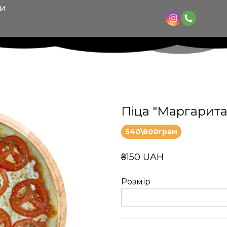
КИ
Піца "Маргарита
540\800грам
₴150 UAH
Розмір