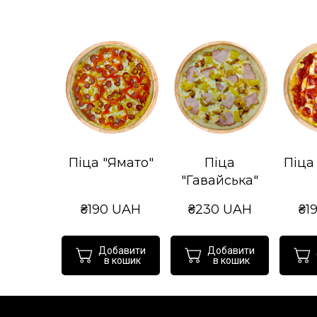
Піца "Ямато"
Піца
Піца
"Гавайська"
₴190 UAH
₴230 UAH
₴1
Добавити
Добавити
в кошик
в кошик