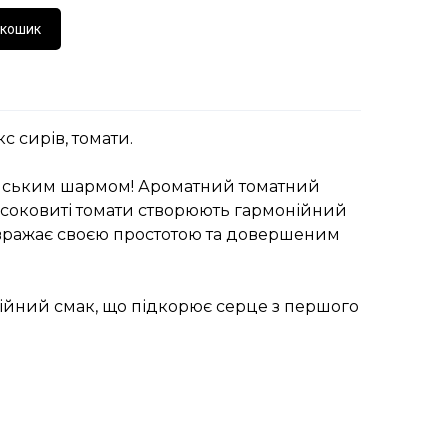
 кошик
с сирів, томати.
лійським шармом! Ароматний томатний
 і соковиті томати створюють гармонійний
 вражає своєю простотою та довершеним
ційний смак, що підкорює серце з першого