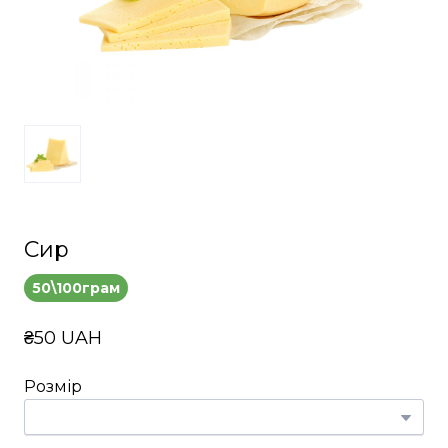
Сир
50\100грам
₴50 UAH
Розмір