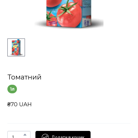
Томатний
1л
₴70 UAH
Додати в кошик